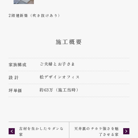
2階建新築（吹き抜けあり）
施工概要
ご夫婦とお子さま
家族構成
松デザインオフィス
設 計
約63万（施工当時）
坪単価
古材を生かしたモダンな
天井裏のチカラ強さを魅
家
了させる家